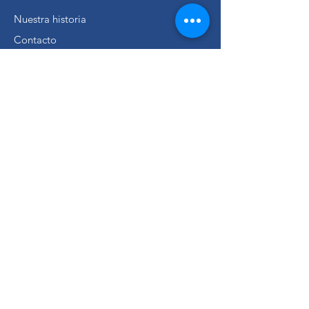
Nuestra historia
Contacto
Política de ventas
Política de la tienda
Blog
FAQ
Consigue ventas únicas y
ofertas
Suscríbete
¡Síguenos para estar al día!