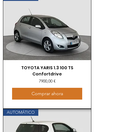
TOYOTA YARIS 1.3 100 TS
Confortdrive
Precio
7900,00 €
Comprar ahora
AUTOMÁTICO