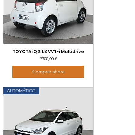
TOYOTA iQ S 1.3 VVT-i Multidrive
Precio
9300,00 €
Comprar ahora
AUTOMÁTICO