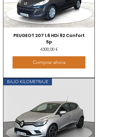
PEUGEOT 207 1.6 HDi 92 Confort
5p
Precio
4300,00 €
Comprar ahora
BAJO KILOMETRAJE