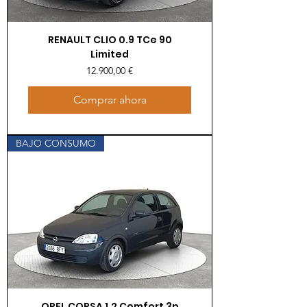
RENAULT CLIO 0.9 TCe 90
Limited
Precio
12.900,00 €
Comprar ahora
BAJO CONSUMO
OPEL CORSA 1.2 Comfort 3p