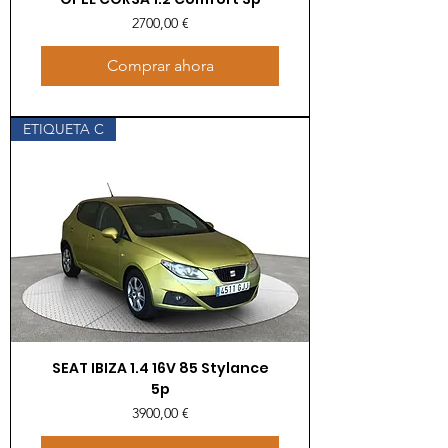
Precio
2700,00 €
Comprar ahora
ETIQUETA C
SEAT IBIZA 1.4 16V 85 Stylance
5p
Precio
3900,00 €