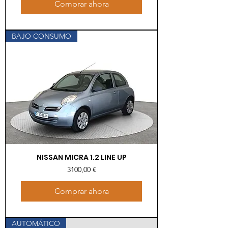
Comprar ahora
BAJO CONSUMO
NISSAN MICRA 1.2 LINE UP
Precio
3100,00 €
Comprar ahora
AUTOMÁTICO