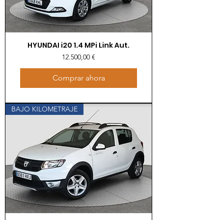
HYUNDAI i20 1.4 MPi Link Aut.
Precio
12.500,00 €
Comprar ahora
BAJO KILOMETRAJE