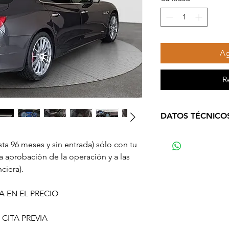
Ag
R
DATOS TÉCNICO
Año: 2019
sta 96 meses y sin entrada) sólo con tu
Kilometraje: 122
a aprobación de la operación y a las
Cambio: Autom
nciera).
Puertas: 4
Plazas: 5
 EN EL PRECIO
Potencia (CV): 4
Color: Gris
CITA PREVIA
Etiqueta medio