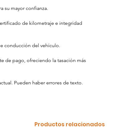
Combustible: G
ra su mayor confianza.
Tracción:Integr
Garantía: 1 año
ertificado de kilometraje e integridad
de conducción del vehículo.
e de pago, ofreciendo la tasación más
ractual. Pueden haber errores de texto.
Productos relacionados