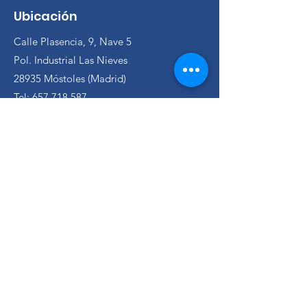
Ubicación
Calle Plasencia, 9, Nave 5
Pol. Industrial Las Nieves
28935 Móstoles (Madrid)
Tel:
657 718 587
Tienda
Coches de ocasión
Utilitarios económicos
Berlinas revisadas
Monovolúmenes de ocasión
Oportunidades
Coches económicos
Información