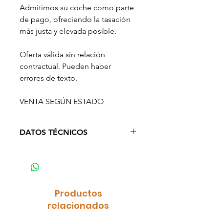
Admitimos su coche como parte
de pago, ofreciendo la tasación
más justa y elevada posible.
Oferta válida sin relación
contractual. Pueden haber
errores de texto.
VENTA SEGÚN ESTADO
DATOS TÉCNICOS
Año: 2022
Kilometraje: 36.107
Cambio: Manual
Puertas: 5
Productos
Plazas: 5
relacionados
Potencia (CV): 114